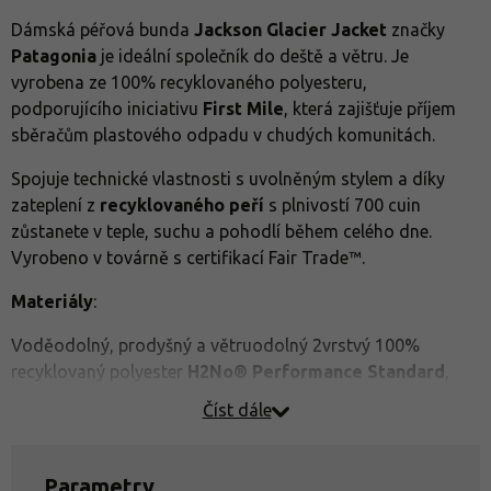
Dámská péřová bunda
Jackson Glacier Jacket
značky
Patagonia
je ideální společník do deště a větru. Je
vyrobena ze 100% recyklovaného polyesteru,
podporujícího iniciativu
First Mile
, která zajišťuje příjem
sběračům plastového odpadu v chudých komunitách.
Spojuje technické vlastnosti s uvolněným stylem a díky
zateplení z
recyklovaného peří
s plnivostí 700 cuin
zůstanete v teple, suchu a pohodlí během celého dne.
Vyrobeno v továrně s certifikací Fair Trade™.
Materiály
:
Voděodolný, prodyšný a větruodolný 2vrstvý 100%
recyklovaný polyester
H2No® Performance Standard
,
podporující iniciativu First Mile (která poskytuje příjem z
Číst dále
recyklace plastových lahví v nízkopříjmových komunitách).
Označení H₂No® Performance Standard není technologie
nebo konkrétní materiál - je to rozsáhlý proces testování,
Parametry