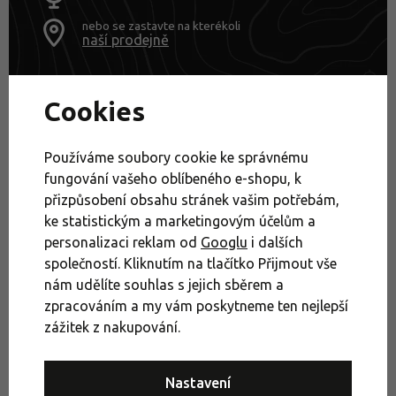
nebo se zastavte na kterékoli
naší prodejně
Cookies
Výprodej
Zimní bundy
Nepromokavé bundy
Péřové bundy
Dámské outdoorové oblečení
Používáme soubory cookie ke správnému
Dámské bundy, kabáty a vesty
Dámské zimní bundy
fungování vašeho oblíbeného e-shopu, k
přizpůsobení obsahu stránek vašim potřebám,
Recenze a rady
Dámské nepromokavé bundy
Dámské péřové bundy
ke statistickým a marketingovým účelům a
personalizaci reklam od
Googlu
i dalších
Móda a cestování
Oblečení do města
společností. Kliknutím na tlačítko Přijmout vše
Výprodej bundy a vesty
nám udělíte souhlas s jejich sběrem a
zpracováním a my vám poskytneme ten nejlepší
Oblečení na turistiku a cestování
zážitek z nakupování.
Výprodej oblečení do města
Nastavení
Výprodej oblečení Patagonia