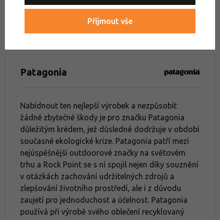
Výprodej bundy Patagonia
Bundy dle aktivity
Přijmout vše
Bundy
Bundy do města
Bundy na turistiku
Patagonia
Softshell vs. hardshell: Kdy zvolit který?
Nabídnout ten nejlepší výrobek a nezpůsobit
žádné zbytečné škody je pro značku Patagonia
důležitým krédem, jež důsledně dodržuje v období
současné ekologické krize. Patagonia patří mezi
nejúspěšnější outdoorové značky na světovém
trhu a Rock Point se s ní spojil nejen díky souznění
v otázkách zachování udržitelných zdrojů a
zlepšování životního prostředí, ale i z důvodu
zaujetí pro jednoduchost a účelnost. Patagonia
používá při výrobě svého oblečení recyklovaný