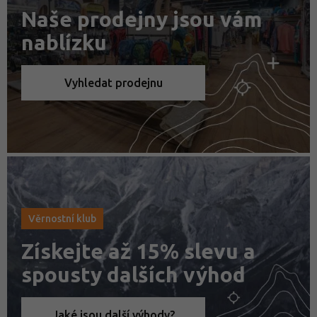
Naše prodejny jsou vám
nablízku
Vyhledat prodejnu
Věrnostní klub
Získejte až 15% slevu a
spousty dalších výhod
Jaké jsou další výhody?