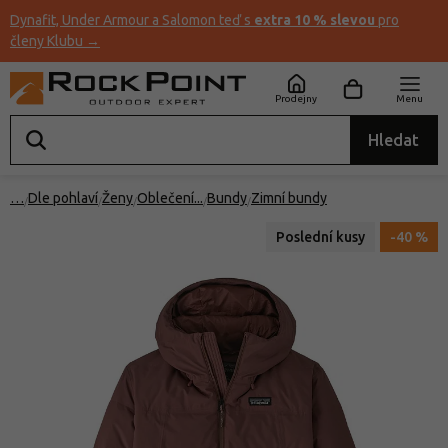
Dynafit, Under Armour a Salomon teď s
extra 10 % slevou
pro
členy Klubu →
Prodejny
Menu
Hledat
…
Dle pohlaví
Ženy
Oblečení
Bundy
Zimní bundy
Poslední kusy
-40 %