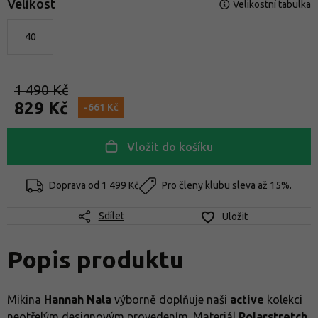
Velikost
Velikostní tabulka
40
1 490 Kč
829 Kč
-661 Kč
Vložit do košíku
Doprava od
1 499 Kč
Pro
členy klubu
sleva až 15%.
Sdílet
Uložit
Popis produktu
Mikina
Hannah Nala
výborně doplňuje naši
active
kolekci
neotřelým designovým provedením. Materiál
Polarstretch