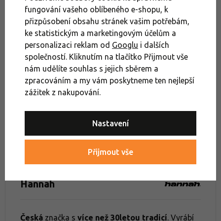
Mikiny bez kapuce
Dámské outdoorové oblečení
fungování vašeho oblíbeného e-shopu, k
přizpůsobení obsahu stránek vašim potřebám,
Dámské mikiny a svetry
Dámské mikiny bez kapuce
ke statistickým a marketingovým účelům a
personalizaci reklam od
Googlu
i dalších
Zimní turistika
Oblečení a boty na zimní turistiku
společností. Kliknutím na tlačítko Přijmout vše
Výprodej mikiny a svetry
nám udělíte souhlas s jejich sběrem a
zpracováním a my vám poskytneme ten nejlepší
Oblečení na turistiku a cestování
Výprodej mikiny
zážitek z nakupování.
Výprodej mikiny Hannah
Výprodej oblečení Hannah
Nastavení
Mikiny dle aktivity
Mikiny
Mikiny na zip
Turistické mikiny
Přijmout vše
Hannah
Česká
značka s
více než 30letou tradicí
. Vyrábí