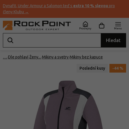
Dynafit, Under Armour a Salomon teď s
extra 10 % slevou
pro
členy Klubu →
Prodejny
Menu
Hledat
…
Dle pohlaví
Ženy
Mikiny a svetry
Mikiny bez kapuce
Poslední kusy
-44 %