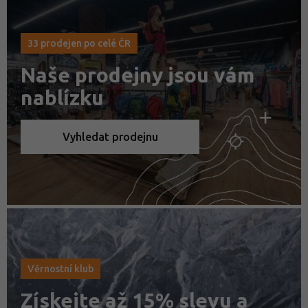
33 prodejen po celé ČR
Naše prodejny jsou vám
nablízku
Vyhledat prodejnu
Věrnostní klub
Získejte až 15% slevu a