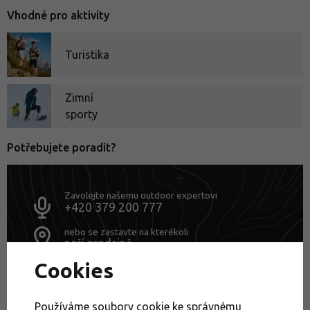
Vhodné pro aktivity
Turistika
Zimní
sporty
Potřebujete poradit?
Zavolejte našemu outdoor expertovi
+420 379 200 777
nebo se zastavte na kterékoli
naší prodejně
Cookies
Zimní sporty a volný čas
Výprodej
Používáme soubory cookie ke správnému