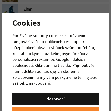
Zimní
sporty
Cookies
Potřebujete poradit?
Používáme soubory cookie ke správnému
fungování vašeho oblíbeného e-shopu, k
Zavolejte našemu outdoor expertovi
přizpůsobení obsahu stránek vašim potřebám,
+420 379 200 777
ke statistickým a marketingovým účelům a
nebo se zastavte na kterékoli
personalizaci reklam od
Googlu
i dalších
naší prodejně
společností. Kliknutím na tlačítko Přijmout vše
nám udělíte souhlas s jejich sběrem a
zpracováním a my vám poskytneme ten nejlepší
Zimní sporty a volný čas
Výprodej
Vesty
zážitek z nakupování.
Pánské bundy, kabáty a vesty
Pánské sportovní vesty
Nastavení
Móda a cestování
Oblečení do města
Zimní turistika
Oblečení a boty na zimní turistiku