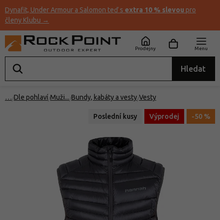
Dynafit, Under Armour a Salomon teď s
extra 10 % slevou
pro
členy Klubu →
Prodejny
Menu
Hledat
…
Dle pohlaví
Muži
Bundy, kabáty a vesty
Vesty
Poslední kusy
Výprodej
-50 %