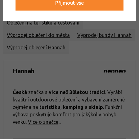
Přijmout vše
Výprodej bundy a vesty
Oblečení na turistiku a cestování
Výprodej oblečení do města
Výprodej bundy Hannah
Výprodej oblečení Hannah
Hannah
Česká
značka s
více než 30letou tradicí
. Vyrábí
kvalitní outdoorové oblečení a vybavení zaměřené
zejména na
turistiku
,
kemping
a
skialp
. Funkční
výbava poskytuje komfort pro jakýkoliv pohyb
venku.
Více o značce
...