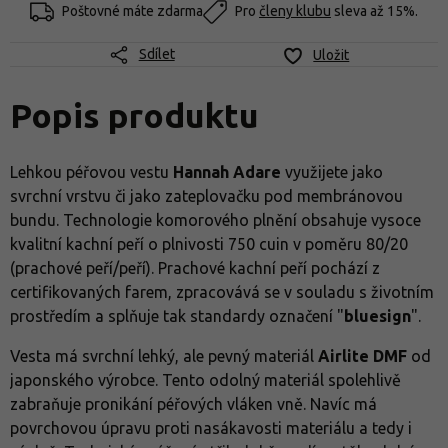
Poštovné máte zdarma
Pro
členy klubu
sleva až 15%.
Sdílet
Uložit
Popis produktu
Lehkou péřovou vestu
Hannah Adare
využijete jako
svrchní vrstvu či jako zateplovačku pod membránovou
bundu. Technologie komorového plnění obsahuje vysoce
kvalitní kachní peří o plnivosti 750 cuin v poměru 80/20
(prachové peří/peří). Prachové kachní peří pochází z
certifikovaných farem, zpracovává se v souladu s životním
prostředím a splňuje tak standardy označení "
bluesign
".
Vesta má svrchní lehký, ale pevný materiál
Airlite DMF
od
japonského výrobce. Tento odolný materiál spolehlivě
zabraňuje pronikání péřových vláken vně. Navíc má
povrchovou úpravu proti nasákavosti materiálu a tedy i