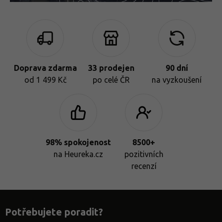
Doprava zdarma
33 prodejen
90 dní
od 1 499 Kč
po celé ČR
na vyzkoušení
98% spokojenost
8500+
na Heureka.cz
pozitivních
recenzí
Potřebujete poradit?