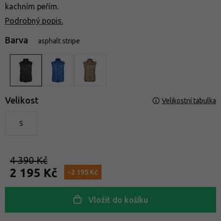
kachním peřím.
Podrobný popis.
Barva
asphalt stripe
Velikost
Velikostní tabulka
S
4 390 Kč
2 195 Kč
-2 195 Kč
Vložit do košíku