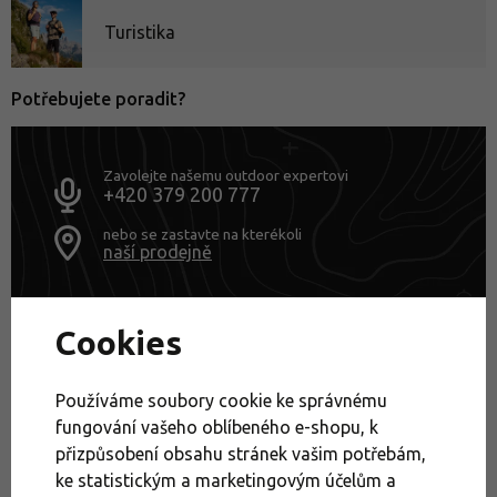
Turistika
Potřebujete poradit?
Zavolejte našemu outdoor expertovi
+420 379 200 777
nebo se zastavte na kterékoli
naší prodejně
Trekové sandály: Pohodlí i na výletě - jak je vybírat?
Cookies
Boty
Výprodej
Sandály
Trekové sandály
Dámské outdoorové boty a sportovní obuv
Používáme soubory cookie ke správnému
Dámské sandály a pantofle
fungování vašeho oblíbeného e-shopu, k
přizpůsobení obsahu stránek vašim potřebám,
Dámské sportovní sandály
ke statistickým a marketingovým účelům a