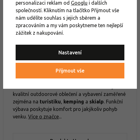
personalizaci reklam od
Googlu
i dalších
Pánské sandály a pantofle
Pánské sportovní sandály
společností. Kliknutím na tlačítko Přijmout vše
Výprodej sandály a pantofle
nám udělíte souhlas s jejich sběrem a
zpracováním a my vám poskytneme ten nejlepší
Boty na turistiku a cestování
zážitek z nakupování.
Výprodej sandály Hannah
Nastavení
Hannah
Přijmout vše
Česká
značka s
více než 30letou tradicí
. Vyrábí
kvalitní outdoorové oblečení a vybavení zaměřené
zejména na
turistiku
,
kemping
a
skialp
. Funkční
výbava poskytuje komfort pro jakýkoliv pohyb
venku.
Více o značce
...