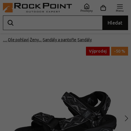
Prodejny
Menu
Hledat
…
Dle pohlaví
Ženy
Sandály a pantofle
Sandály
Výprodej
-50 %