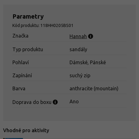
Parametry
Kód produktu: 118HH0205BS01
Značka
Hannah
Typ produktu
sandály
Pohlaví
Dámské, Pánské
Zapínání
suchý zip
Barva
anthracite (mountain)
Ano
Doprava do boxu
Ponožky v sandálech: módní zločin, nebo geniální vynález?
Jak dopadla anketa.
Vhodné pro aktivity