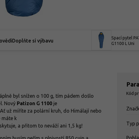
Spací pytel P
ovědi
Doplňte si výbavu
G1100 L Uni
Par
Kód p
náplně byl snížen o 100 g, tím pádem došlo
ěl. Nový
Patizon G 1100
je
Znač
Ať už míříte za polární kruh, do Himálají nebo
e máte k
Typ 
kytuje, a přitom to neváží ani 1,5 kg!
Pohla
ním husím peřím s plnivostí 850 cuin a