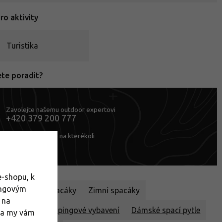
o aktivity
Turistika
ete poradit?
Zavolejte našemu outdoor expertovi
+420 379 200 777
nebo se zastavte na kterékoli
naší prodejně
-shopu, k
ingovým
tle
Péřové spacáky
Zimní spacáky
 na
turistické a kempingové vybavení
Dámské spací pytle
m a my vám