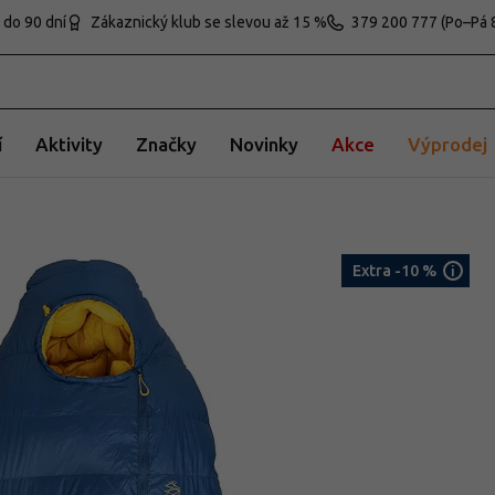
 do 90 dní
Zákaznický klub se slevou až 15 %
379 200 777 (Po–Pá 
í
Aktivity
Značky
Novinky
Akce
Výprodej
Extra -10 %
i