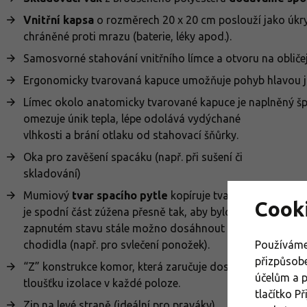
Vnitřní kapsa
o rozměrech 20 x 20 cm poslouží jako úkryt 
chráněné proti mrazu (baterie, léky apod.).
Samosvorné stahování vnitřního límce a otvoru na obliče
Ergonomicky tvarovaná kapuce umožňuje pohyb hlavou jak 
Límec okolo anatomicky tvarované kapuce je naplněný šp
omezuje únik tepla,
lépe odolává vydýchané
vlhkosti a brání otlaku od stahovací šňůrky.
Oka pro zavěšení spacáku (např. při sušení či
skladování)
Mumiový
tvar spacího pytle
kopíruje tvar těla, kdy
Cook
je spodní část zúžena přesně tak, aby bylo v
zapnutém stavu stále možno dosáhnout na
chodidla (např. pro svlečení ponožek).
Používáme
přizpůsob
“Z” konstrukce komor, která zaručuje dostatečnou
účelům a 
tloušťku izolace v každé poloze.
tlačítko P
Zip na levé straně (ideální pro praváky).