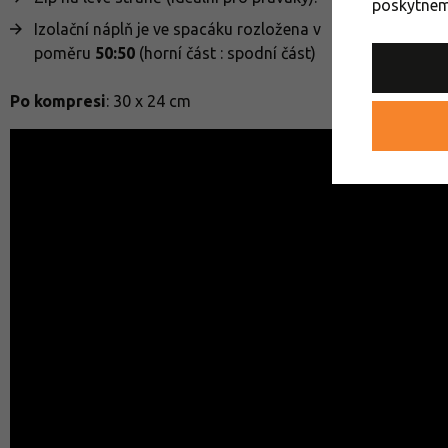
poskytneme
Izolační náplň je ve spacáku rozložena v
poměru
50:50
(horní část : spodní část)
Po kompresi
: 30 x 24 cm