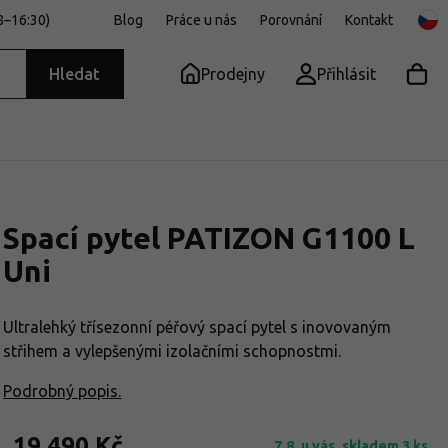
8–16:30)
Blog
Práce u nás
Porovnání
Kontakt
Hledat
Prodejny
Přihlásit
Spací pytel PATIZON G1100 L
Uni
Ultralehký třísezonní péřový spací pytel s inovovaným
střihem a vylepšenými izolačními schopnostmi.
Podrobný popis.
19 490 Kč
7.8. u vás,
skladem 3 ks