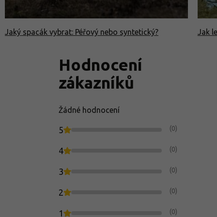
Jaký spacák vybrat: Péřový nebo syntetický?
Jak l
Hodnocení
zákazníků
Žádné hodnocení
(0)
5
(0)
4
(0)
3
(0)
2
(0)
1