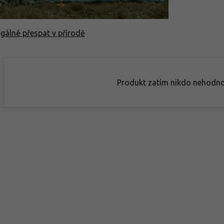
egálně přespat v přírodě
Produkt zatím nikdo nehodno