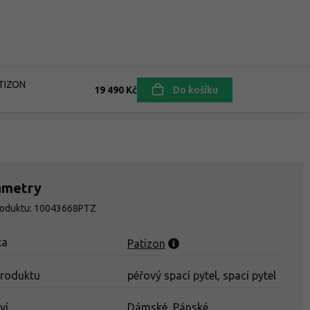
ATIZON
19 490 Kč
Do košíku
ametry
roduktu: 10043668PTZ
ka
Patizon
produktu
péřový spací pytel, spací pytel
ví
Dámské, Pánské