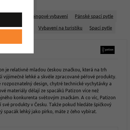
péřové spacáky
turistické a kempingové vybavení
Pánské spací pytle
péřové spacáky
Vybavení na turistiku
Spací pytle
izon
on je relativně mladou českou značkou, která na trh
ší výjimečně lehké a skvěle zpracované péřové produkty.
 rozpoznatelný design, chytré technické vychytávky a
ové materiály dělají ze spacáků Patizon více než
jného konkurenta světovým značkám. A co víc, Patizon
í své produkty v Česku. Takže pokud hledáte špičkový
ý spacák lehký jako pírko, máte z čeho vybírat.