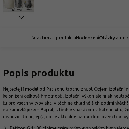
Vlastnosti produktu
Hodnocení
Otázky a odp
Video
Popis produktu
Nejteplejší model od Patizonu trochu zhubl. Objem izolační 
ke snížení celkové hmotnosti. Izolační výkon ale nijak neutrp
tu pro všechny typy akcí v těch nejchladnějších podmínkách! 
na zamrzlé jezero Bajkal, s tímhle spacákem v batohu víte, ž
dispozici to nejlepší, co se aktuálně na outdoorovém trhu vys
Patizon G 1100 plníme prémiovým evropským hypoalergen