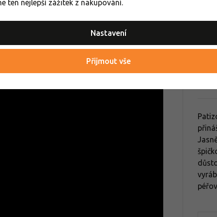
 ten nejlepší zážitek z nakupování.
Dámské 
Pánské 
Nastavení
Pánské 
Přijmout vše
Pat
Patiz
přiná
Jasně
špičk
důsto
vyráb
péřov