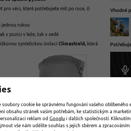
pro věci, které potřebujete mít po ruce, či
Vhodné pr
j jednou rukou
v pozici v leže, tak v sedě
ičkovou syntetickou izolací
Climashield,
která
Potřebuj
ies
 soubory cookie ke správnému fungování vašeho oblíbeného e
ení obsahu stránek vašim potřebám, ke statistickým a market
Spací py
personalizaci reklam od
Googlu
i dalších společností. Kliknutím
Dámské 
řijmout vše nám udělíte souhlas s jejich sběrem a zpracování