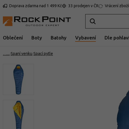
Doprava zdarma nad 1 499 Kč
33 prodejen v ČR
Vrácení zboží
Oblečení
Boty
Batohy
Vybavení
Dle pohlav
…
Spaní venku
Spací pytle