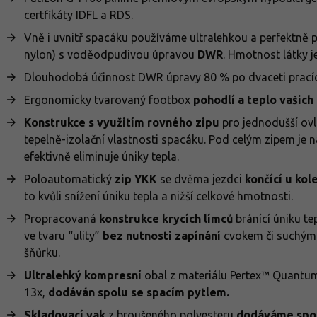
certfikáty IDFL a RDS.
Vně i uvnitř spacáku používáme ultralehkou a perfektně
nylon) s voděodpudivou úpravou
DWR
. Hmotnost látky j
Dlouhodobá účinnost DWR úpravy 80 % po dvaceti pracíc
Ergonomicky tvarovaný footbox
pohodlí a teplo vašich
Konstrukce s využitím rovného zipu
pro jednodušší ovla
tepelně-izolační vlastnosti spacáku. Pod celým zipem je n
efektivně eliminuje úniky tepla.
Poloautomatický
zip YKK
se dvěma jezdci
končící u kol
to kvůli snížení úniku tepla a nižší celkové hmotnosti.
Propracovaná
konstrukce krycích límců
bránící úniku t
ve tvaru “ulity”
bez nutnosti zapínání
cvokem či suchým 
šňůrku.
Ultralehký kompresní
obal z materiálu Pertex™ Quant
13x,
dodáván spolu se spacím pytlem.
Skladovací vak
z broušeného polyesteru
dodáváme spol