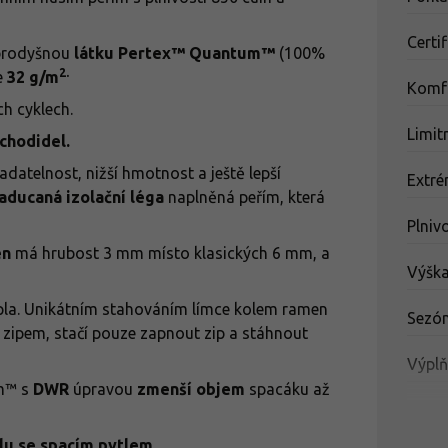
Certi
 prodyšnou
látku Pertex™ Quantum™
(100%
2.
e
32 g/m
Komfo
h cyklech.
Limit
 chodidel.
datelnost, nižší hmotnost a ještě lepší
Extré
aducaná izolační léga
naplněná peřím, která
Plniv
en
má hrubost 3 mm místo klasických 6 mm, a
Výška
epla. Unikátním stahováním límce kolem ramen
Sezó
zipem, stačí pouze zapnout zip a stáhnout
Výpl
um™ s
DWR
úpravou
zmenší objem
spacáku až
u se spacím pytlem.