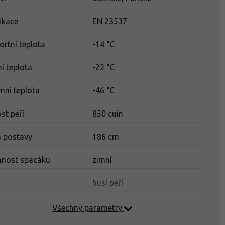
fikace
EN 23537
rtní teplota
-14 °C
ní teplota
-22 °C
mní teplota
-46 °C
ost peří
850 cuin
 postavy
186 cm
nnost spacáku
zimní
ň
husí peří
Všechny parametry