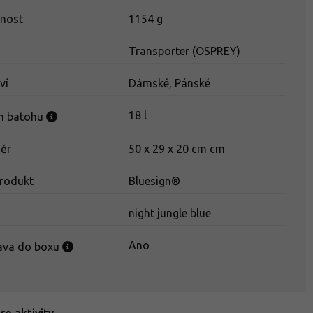
nost
1154 g
Transporter (OSPREY)
ví
Dámské, Pánské
18 l
m batohu
ěr
50 x 29 x 20 cm cm
rodukt
Bluesign®
a
night jungle blue
Ano
ava do boxu