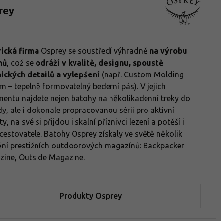
rey
ická firma
Osprey se soustředí výhradně
na výrobu
hů
, což se
odráží v kvalitě, designu, spoustě
nických detailů a vylepšení
(např. Custom Molding
m – tepelně formovatelný bederní pás). V jejich
mentu najdete nejen batohy na několikadenní treky do
dy, ale i dokonale propracovanou sérii pro aktivní
ty, na své si přijdou i skalní příznivci lezení a potěší i
cestovatele. Batohy Osprey získaly ve světě několik
ní prestižních outdoorových magazínů: Backpacker
ine, Outside Magazine.
Produkty Osprey