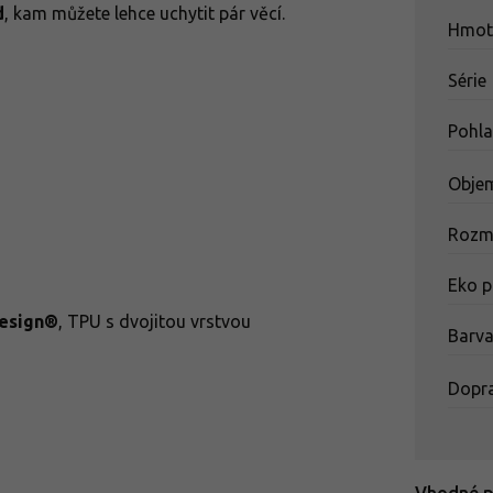
d
, kam můžete lehce uchytit pár věcí.
Hmot
Série
Pohla
Obje
Rozm
Eko p
esign®
, TPU s dvojitou vrstvou
Barv
Dopr