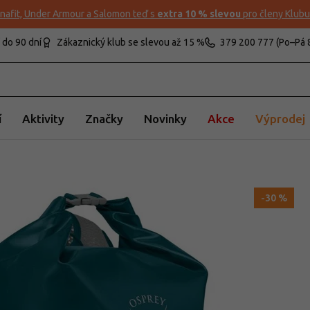
nafit, Under Armour a Salomon teď s
extra 10 % slevou
pro členy Klub
 do 90 dní
Zákaznický klub se slevou až 15 %
379 200 777 (Po–Pá 
í
Aktivity
Značky
Novinky
Akce
Výprodej
-30 %