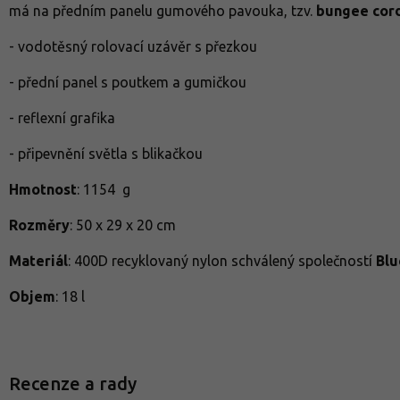
má na předním panelu gumového pavouka, tzv.
bungee cor
- vodotěsný rolovací uzávěr s přezkou
- přední panel s poutkem a gumičkou
- reflexní grafika
- připevnění světla s blikačkou
Hmotnost
: 1154 g
Rozměry
: 50 x 29 x 20 cm
Materiál
: 400D recyklovaný nylon schválený společností
Blu
Objem
: 18 l
Recenze a rady