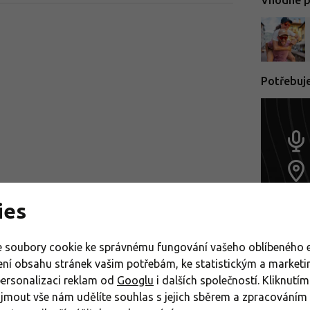
Vhodné pr
Potřebuj
ies
Výprode
 soubory cookie ke správnému fungování vašeho oblíbeného e
ení obsahu stránek vašim potřebám, ke statistickým a market
Dámské
personalizaci reklam od
Googlu
i dalších společností. Kliknutím
řijmout vše nám udělíte souhlas s jejich sběrem a zpracování
Dámské 