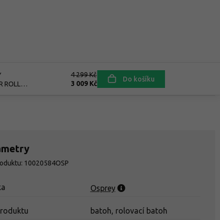
4 299 Kč
Y
Do košíku
3 009 Kč
R ROLL
i
ametry
roduktu: 10020584OSP
ka
Osprey
produktu
batoh, rolovací batoh