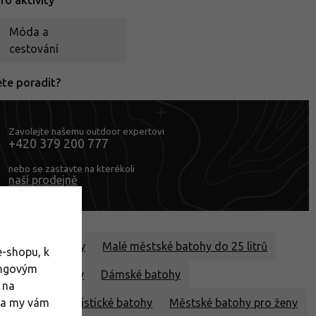
o aktivity
Móda a
cestování
ete poradit?
Zavolejte našemu outdoor expertovi
+420 379 200 777
nebo se zastavte na kterékoli
naší prodejně
j
Malé batohy
Malé městské batohy do 25 litrů
-shopu, k
ingovým
 městské batohy
Dámské batohy
 na
m a my vám
outdoorové turistické batohy
Městské batohy pro ženy