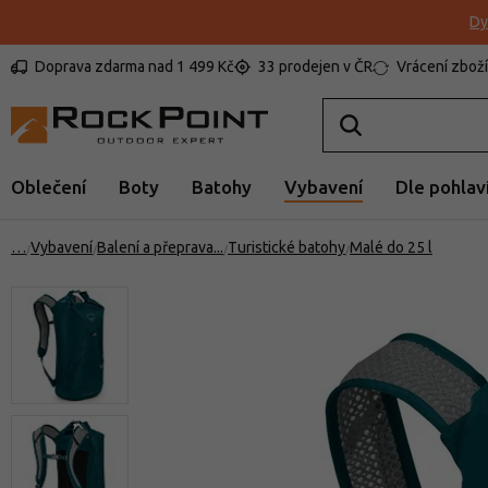
Dy
Doprava zdarma nad 1 499 Kč
33 prodejen v ČR
Vrácení zboží
Oblečení
Boty
Batohy
Vybavení
Dle pohlav
…
Vybavení
Balení a přeprava
Turistické batohy
Malé do 25 l