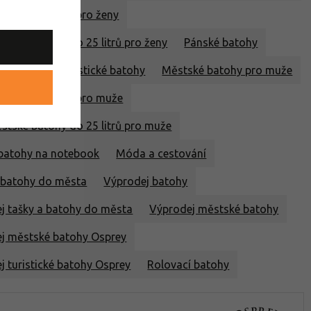
ortovní batohy pro ženy
stské batohy do 25 litrů pro ženy
Pánské batohy
outdoorové turistické batohy
Městské batohy pro muže
ortovní batohy pro muže
stské batohy do 25 litrů pro muže
batohy na notebook
Móda a cestování
 batohy do města
Výprodej batohy
j tašky a batohy do města
Výprodej městské batohy
j městské batohy Osprey
j turistické batohy Osprey
Rolovací batohy