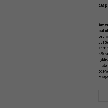
Osp
Amer
bato
tech
Systé
sorti
příro
cyklis
malé 
oceně
Magaz