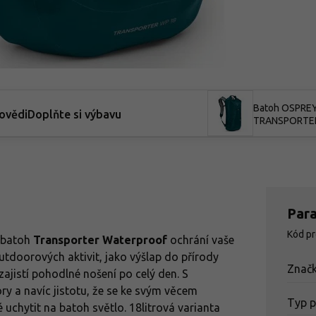
Batoh OSPRE
ovědi
Doplňte si výbavu
TRANSPORTE
TOP WP 18 Un
Par
Kód p
, batoh
Transporter Waterproof
ochrání vaše
utdoorových aktivit, jako výšlap do přírody
Znač
ajistí pohodlné nošení po celý den. S
y a navíc jistotu, že se ke svým věcem
Typ 
 uchytit na batoh světlo. 18litrová varianta