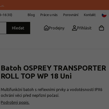
u →
8–16:30)
Blog
Práce u nás
Porovnání
Kontakt
Hledat
Prodejny
Přihlásit
Batoh OSPREY TRANSPORTER
ROLL TOP WP 18 Uni
Multifunkční batoh s reflexními prvky a vodotěsností IPX6
ochrání věci před nepřízní počasí.
Podrobný popis.