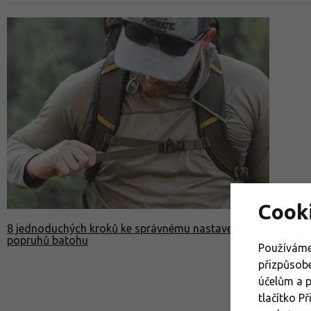
Cook
8 jednoduchých kroků ke správnému nastavení
popruhů batohu
Používáme
přizpůsob
účelům a 
tlačítko P