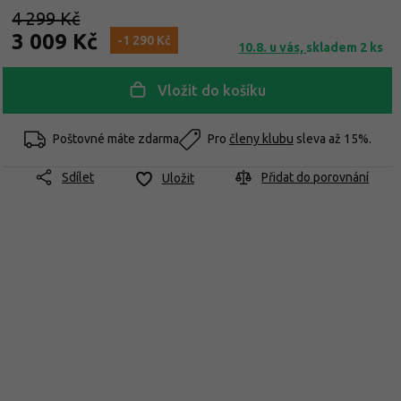
4 299 Kč
3 009 Kč
-1 290 Kč
10.8. u vás,
skladem 2 ks
Vložit do košíku
Poštovné máte zdarma
Pro
členy klubu
sleva až 15%.
Sdílet
Přidat do porovnání
Uložit