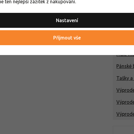
 ten nejlepší zážitek z nakupování.
Malé sp
Malé mě
Nastavení
Pánské 
Přijmout vše
Malé sp
Malé mě
Pánské 
Tašky a
Výprode
Výprode
Výprode