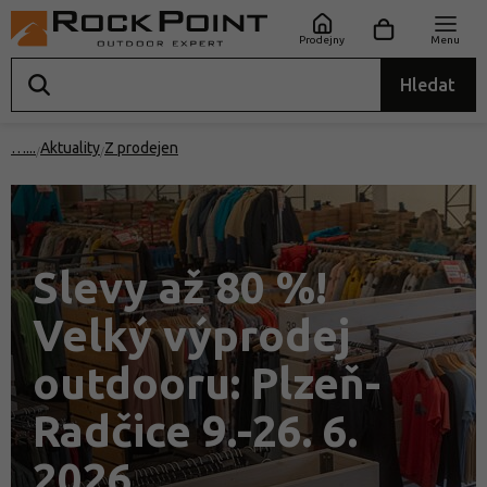
Prodejny
Menu
Hledat
…
Aktuality
Z prodejen
Slevy až 80 %!
Velký výprodej
outdooru: Plzeň-
Radčice 9.-26. 6.
2026