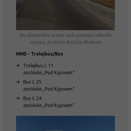
Do skladového areálu vede poslední odbočka
vpravo, ze silnice Radčice-Malesice
MHD - Trolejbus/Bus
Trolejbus č. 11
zastávka
„Pod Kyjovem“
Bus č. 25
zastávka
„Pod Kyjovem“
Bus č. 24
zastávka
„Pod Kyjovem“