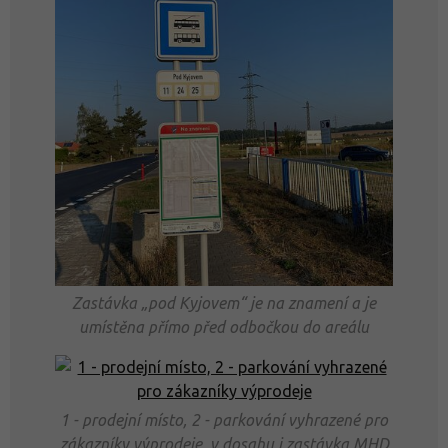
Zastávka „pod Kyjovem“ je na znamení a je
umístěna přímo před odbočkou do areálu
1 - prodejní místo, 2 - parkování vyhrazené pro
zákazníky výprodeje, v dosahu i zastávka MHD