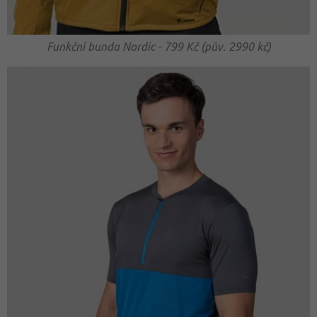
Funkční bunda Nordic - 799 Kč (pův. 2990 kč)