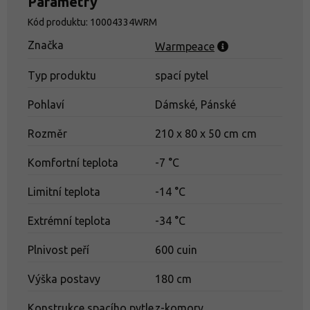
Parametry
Kód produktu: 10004334WRM
Značka
Warmpeace
Typ produktu
spací pytel
Pohlaví
Dámské, Pánské
Rozměr
210 x 80 x 50 cm cm
Jaký spacák vybrat: Péřový nebo syntetický?
Komfortní teplota
-7 °C
Limitní teplota
-14 °C
Extrémní teplota
-34 °C
Plnivost peří
600 cuin
Výška postavy
180 cm
Konstrukce spacího pytle
z-komory