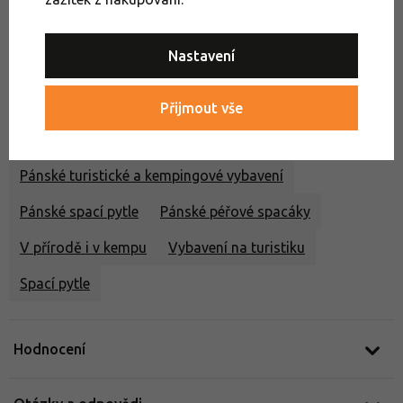
Spací pytle
Kempování
Péřové spacáky
Nastavení
Třísezónní spacáky
Dámské turistické a kempingové vybavení
Přijmout vše
Dámské spací pytle
Dámské péřové spacáky
Pánské turistické a kempingové vybavení
Pánské spací pytle
Pánské péřové spacáky
V přírodě i v kempu
Vybavení na turistiku
Spací pytle
Hodnocení