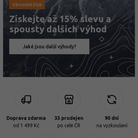
Věrnostní klub
Získejte až 15% slevu a
spousty dalších výhod
Jaké jsou další výhody?
Doprava zdarma
33 prodejen
90 dní
od 1 499 Kč
po celé ČR
na vyzkoušení