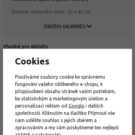
Rozměr sbaleného pytle
22 x 42 cm
Všechny parametry
Jak legálně přespat v přírodě
Vhodné pro aktivity
Cookies
Kempování
Používáme soubory cookie ke správnému
Potřebujete poradit?
fungování vašeho oblíbeného e-shopu, k
přizpůsobení obsahu stránek vašim potřebám,
ke statistickým a marketingovým účelům a
Zavolejte našemu outdoor expertovi
personalizaci reklam od
Googlu
i dalších
+420 379 200 777
společností. Kliknutím na tlačítko Přijmout vše
nebo se zastavte na kterékoli
nám udělíte souhlas s jejich sběrem a
naší prodejně
zpracováním a my vám poskytneme ten nejlepší
zážitek z nakupování.