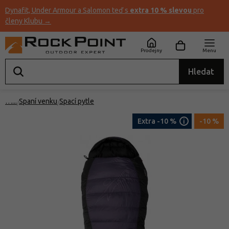
Dynafit, Under Armour a Salomon teď s
extra 10 % slevou
pro
členy Klubu →
Prodejny
Menu
Hledat
…
Spaní venku
Spací pytle
Extra -10 %
-10 %
i