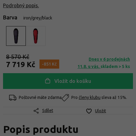
Podrobný popis.
Barva
iron/grey/black
8 570 Kč
Dnes v 6 prodejnách
7 719 Kč
-851 Kč
11.8. u vás,
skladem > 5 ks
Vložit do košíku
Poštovné máte zdarma
Pro
členy klubu
sleva až 15%.
Sdílet
Uložit
Popis produktu