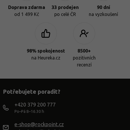
Doprava zdarma
33 prodejen
90 dní
od 1 499 Kč
po celé ČR
na vyzkoušení
98% spokojenost
8500+
na Heureka.cz
pozitivních
recenzí
Potřebujete poradit?
+420 379 200 777
Po–Pá 8–16.30 h
e-shop@rockpoint.cz