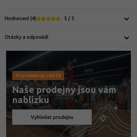
Hodnocení (4)
5 / 5
Jak vybrat turistický batoh na vícedenní trek
Otázky a odpovědi
33 prodejen po celé ČR
Naše prodejny jsou vám
nablízku
Vyhledat prodejnu