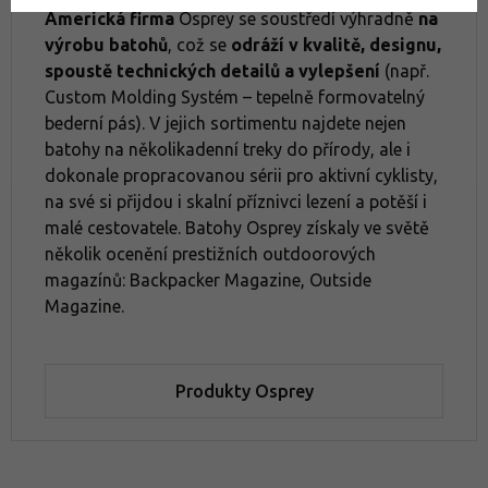
Americká firma
Osprey se soustředí výhradně
na
výrobu batohů
, což se
odráží v kvalitě, designu,
spoustě technických detailů a vylepšení
(např.
Custom Molding Systém – tepelně formovatelný
bederní pás). V jejich sortimentu najdete nejen
batohy na několikadenní treky do přírody, ale i
dokonale propracovanou sérii pro aktivní cyklisty,
Kam na letní trek? Nejkrásnější treky v Evropě
na své si přijdou i skalní příznivci lezení a potěší i
malé cestovatele. Batohy Osprey získaly ve světě
několik ocenění prestižních outdoorových
magazínů: Backpacker Magazine, Outside
Magazine.
Produkty Osprey