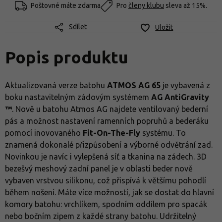
Poštovné máte zdarma
Pro
členy klubu
sleva až 15%.
Sdílet
Uložit
Popis produktu
Aktualizovaná verze batohu
ATMOS AG 65
je vybavená z
boku nastavitelným zádovým systémem
AG AntiGravity
™
. Nově u batohu Atmos AG najdete ventilovaný bederní
pás a možnost nastavení ramenních popruhů a bederáku
pomocí inovovaného
Fit-On-The-Fly
systému. To
znamená dokonalé přizpůsobení a výborné odvětrání zad.
Novinkou je navíc i vylepšená síť a tkanina na zádech. 3D
bezešvý meshový zadní panel je v oblasti beder nově
vybaven vrstvou silikonu, což přispívá k většímu pohodlí
během nošení. Máte více možností, jak se dostat do hlavní
komory batohu: vrchlíkem, spodním oddílem pro spacák
nebo bočním zipem z každé strany batohu. Udržitelný