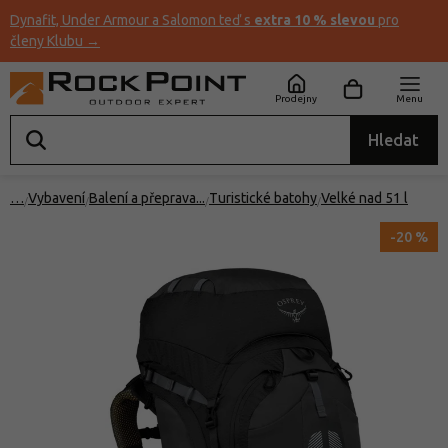
Dynafit, Under Armour a Salomon teď s
extra 10 % slevou
pro
členy Klubu →
Prodejny
Menu
Hledat
…
Vybavení
Balení a přeprava
Turistické batohy
Velké nad 51 l
-20 %