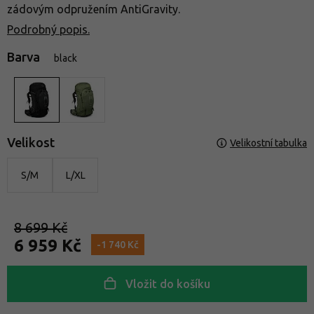
zádovým odpružením AntiGravity.
Podrobný popis.
Barva
black
Velikost
Velikostní tabulka
S/M
L/XL
8 699 Kč
6 959 Kč
-1 740 Kč
Vložit do košíku