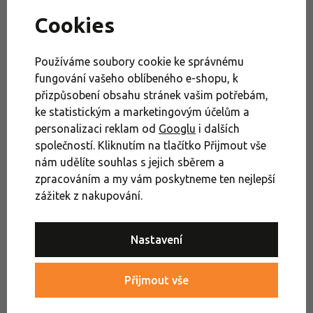
Cookies
Zavolejte našemu outdoor expertovi
+420 379 200 777
nebo se zastavte na kterékoli
Používáme soubory cookie ke správnému
naší prodejně
fungování vašeho oblíbeného e-shopu, k
přizpůsobení obsahu stránek vašim potřebám,
ke statistickým a marketingovým účelům a
Krosny a velké batohy nad 51 litrů
Pánské batohy
personalizaci reklam od
Googlu
i dalších
společností. Kliknutím na tlačítko Přijmout vše
Pánské outdoorové turistické batohy
Recenze a rady
nám udělíte souhlas s jejich sběrem a
Pánské krosny a velké batohy nad 51 litrů
zpracováním a my vám poskytneme ten nejlepší
zážitek z nakupování.
Výprodej turistické batohy Osprey
Nastavení
Osprey
Přijmout vše