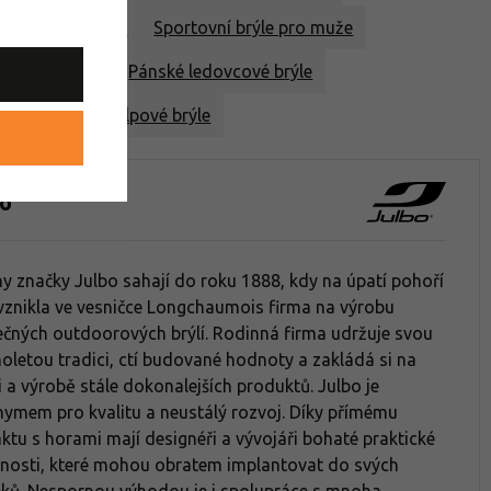
ledovcové brýle
Sportovní brýle pro muže
luneční brýle
Pánské ledovcové brýle
e aktivity
Skialpové brýle
bo
y značky Julbo sahají do roku 1888, kdy na úpatí pohoří
vznikla ve vesničce Longchaumois firma na výrobu
ečných outdoorových brýlí. Rodinná firma udržuje svou
oletou tradici, ctí budované hodnoty a zakládá si na
i a výrobě stále dokonalejších produktů. Julbo je
ymem pro kvalitu a neustálý rozvoj. Díky přímému
ktu s horami mají designéři a vývojáři bohaté praktické
nosti, které mohou obratem implantovat do svých