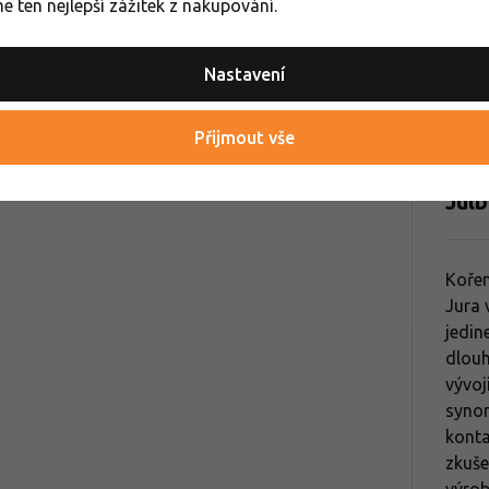
 ten nejlepší zážitek z nakupování.
Dámské 
Pánské s
Nastavení
Brýle dl
Přijmout vše
Jul
Kořen
Jura 
jedin
dlouh
vývoj
synon
konta
zkuše