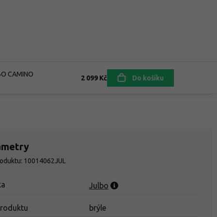
LBO CAMINO
2 099 Kč
Do košíku
ametry
roduktu: 10014062JUL
ka
Julbo
produktu
brýle