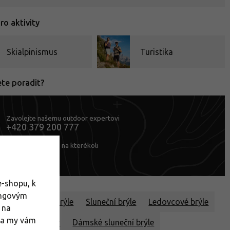
o aktivity
Skialpinismus
Turistika
ete poradit?
Zavolejte našemu outdoor expertovi
+420 379 200 777
nebo se zastavte na kterékoli
naší prodejně
-shopu, k
ingovým
í na skialpy
Brýle
Sluneční brýle
Ledovcové brýle
 na
m a my vám
ní brýle pro ženy
Dámské sluneční brýle