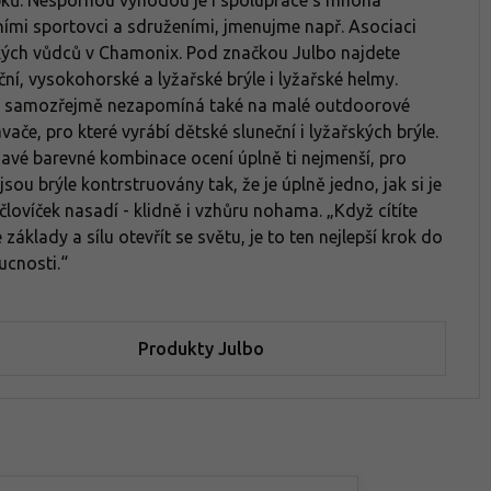
ků. Nespornou výhodou je i spolupráce s mnoha
ními sportovci a sdruženími, jmenujme např. Asociaci
ých vůdců v Chamonix. Pod značkou Julbo najdete
ční, vysokohorské a lyžařské brýle i lyžařské helmy.
o samozřejmě nezapomíná také na malé outdoorové
vače, pro které vyrábí dětské sluneční i lyžařských brýle.
avé barevné kombinace ocení úplně ti nejmenší, pro
 jsou brýle kontrstruovány tak, že je úplně jedno, jak si je
človíček nasadí - klidně i vzhůru nohama. „Když cítíte
 základy a sílu otevřít se světu, je to ten nejlepší krok do
cnosti.“
Produkty Julbo