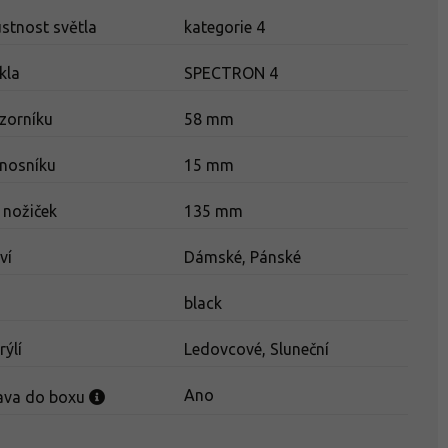
stnost světla
kategorie 4
kla
SPECTRON 4
 zorníku
58 mm
 nosníku
15 mm
 nožiček
135 mm
ví
Dámské, Pánské
a
black
rýlí
Ledovcové, Sluneční
Ano
ava do boxu