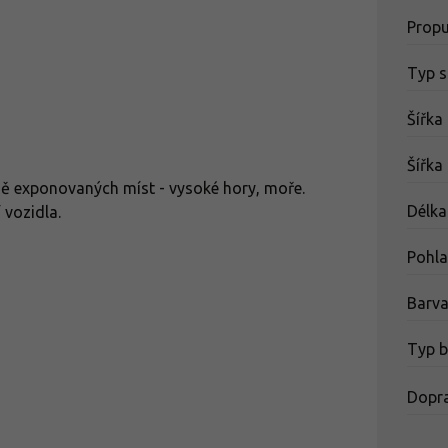
Propu
Typ s
Šířka
Šířka
ě exponovaných míst - vysoké hory, moře.
Délka
 vozidla.
Pohla
Barv
Typ b
Dopr