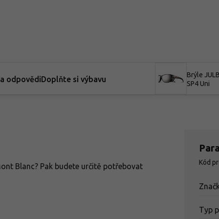
Brýle JU
 a odpovědi
Doplňte si výbavu
SP4 Uni
Par
Kód p
ont Blanc? Pak budete určitě potřebovat
Znač
Typ 