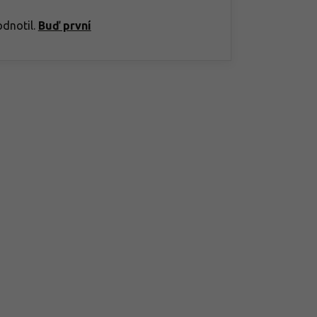
odnotil.
Buď první