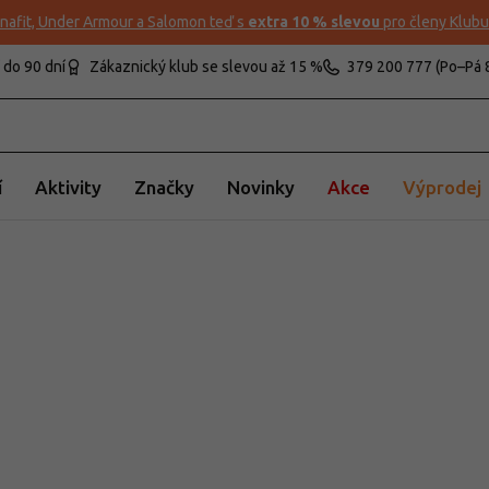
nafit, Under Armour a Salomon teď s
extra 10 % slevou
pro členy Klub
 do 90 dní
Zákaznický klub se slevou až 15 %
379 200 777 (Po–Pá 
í
Aktivity
Značky
Novinky
Akce
Výprodej