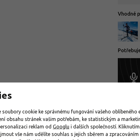
Vhodné pr
Potřebuj
ies
 soubory cookie ke správnému fungování vašeho oblíbeného e
ení obsahu stránek vašim potřebám, ke statistickým a market
Vybaven
personalizaci reklam od
Googlu
i dalších společností. Kliknutím
řijmout vše nám udělíte souhlas s jejich sběrem a zpracování
Sportov