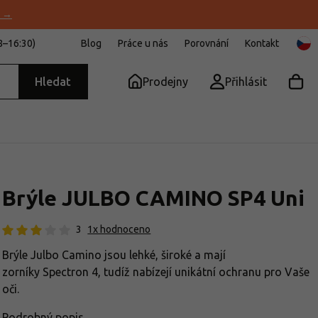
u →
8–16:30)
Blog
Práce u nás
Porovnání
Kontakt
Hledat
Prodejny
Přihlásit
Brýle JULBO CAMINO SP4 Uni
3
1x hodnoceno
Brýle Julbo Camino jsou lehké, široké a mají
zorníky Spectron 4, tudíž nabízejí unikátní ochranu pro Vaše
oči.
Podrobný popis.