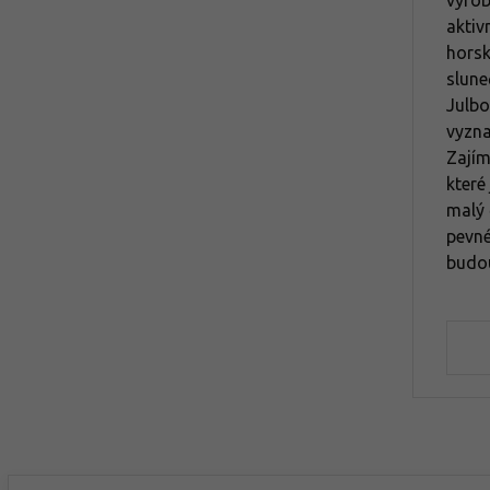
výrob
aktiv
horsk
slune
Julb
vyzna
Zajím
které
malý 
pevné
budou