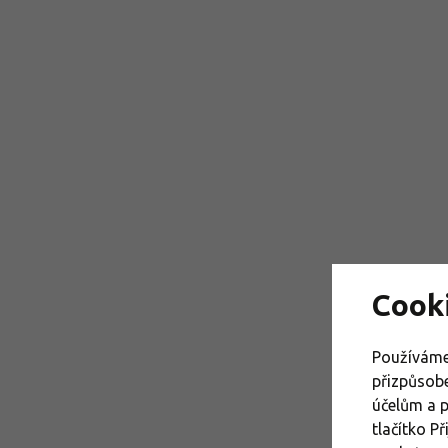
Cook
Používáme
přizpůsob
účelům a 
tlačítko P