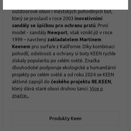
Značka KEEN
je americký výrobce kvalitní
outdoorové obuvi i městských pohodlných bot,
který se proslavil v roce 2003
inovativními
sandály se špičkou pro ochranu prstů
. První
model - sandály
Newport
, však vznikl již v roce
1999 – navržený
zakladatelem Martinem
Keenem
pro surfaře z Kalifornie. Díky kombinaci
pohodlí, odolnosti a ochrany si boty KEEN rychle
získaly popularitu po celém světě. Značka
dlouhodobě podporuje ekologické a humanitární
projekty po celém světě a od roku 2024 se KEEN
aktivně zapojil do
českého projektu RE.KEEN
,
který dává staré obuvi druhou šanci.
Více o
značce...
Produkty Keen