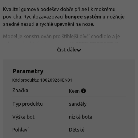
Kvalitní gumová podešev dobře přilne i k mokrému
povrchu. Rychlozavazovací
bungee systém
umožňuje
snadné nazutí a rychlé upevnění na noze.
Model je konstruován pro štíhlejší dívčí chodidlo a je
vybaven kvalitní ochranou prstů
KEEN.PROTECT
. Boty
Číst dále
jsou ošetřeny přírodní antibakteriální technologií
ECO
ODOR CONTROL
proti zápachu a dají se prát v
automatické pračce.
Parametry
Kód produktu: 10020926KEN01
Značka
Keen
Typ produktu
sandály
Výška bot
nízká bota
Pohlaví
Dětské