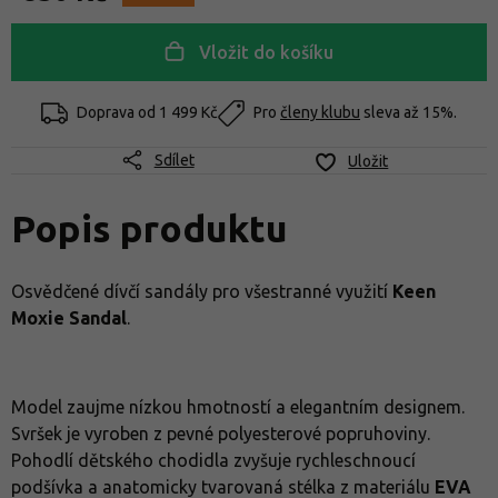
Vložit do košíku
Doprava od
1 499 Kč
Pro
členy klubu
sleva až 15%.
Sdílet
Uložit
Popis produktu
Osvědčené dívčí sandály pro všestranné využití
Keen
Moxie Sandal
.
Model zaujme nízkou hmotností a elegantním designem.
Svršek je vyroben z pevné polyesterové popruhoviny.
Pohodlí dětského chodidla zvyšuje rychleschnoucí
podšívka a anatomicky tvarovaná stélka z materiálu
EVA