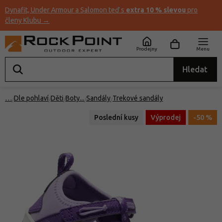
Dynafit, Under Armour a Salomon teď s
extra 10 % slevou
pro
členy Klubu →
Prodejny
Menu
Hledat
…
Dle pohlaví
Děti
Boty
Sandály
Trekové sandály
Poslední kusy
Výprodej
-50 %