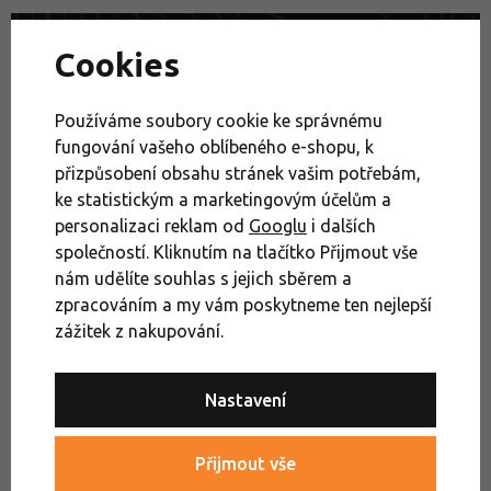
Cookies
Zavolejte našemu outdoor expertovi
Ponožky v sandálech: módní zločin, nebo geniální vynález?
+420 379 200 777
Jak dopadla anketa.
nebo se zastavte na kterékoli
Používáme soubory cookie ke správnému
naší prodejně
fungování vašeho oblíbeného e-shopu, k
přizpůsobení obsahu stránek vašim potřebám,
ke statistickým a marketingovým účelům a
Výprodej
Sandály
Trekové sandály
personalizaci reklam od
Googlu
i dalších
společností. Kliknutím na tlačítko Přijmout vše
Dětské sandály a pantofle
Dětské sportovní sandály
nám udělíte souhlas s jejich sběrem a
zpracováním a my vám poskytneme ten nejlepší
Dětské trekové sandály
Výprodej sandály a pantofle
zážitek z nakupování.
Boty na turistiku a cestování
Výprodej sandály KEEN
Nastavení
Keen
Přijmout vše
Trekové sandály: Pohodlí i na výletě - jak je vybírat?