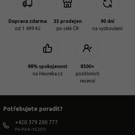
Doprava zdarma
33 prodejen
90 dní
od 1 499 Kč
po celé ČR
na vyzkoušení
98% spokojenost
8500+
na Heureka.cz
pozitivních
recenzí
Potřebujete poradit?
+420 379 200 777
Po–Pá 8–16.30 h